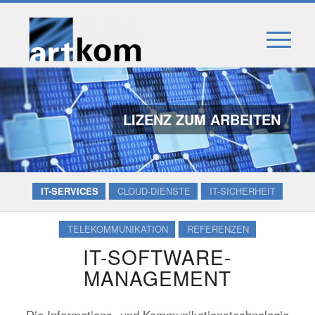
LIZENZ ZUM ARBEITEN
IT-SERVICES
CLOUD-DIENSTE
IT-SICHERHEIT
TELEKOMMUNIKATION
REFERENZEN
IT-SOFTWARE-
MANAGEMENT
Die Informations- und Kommunikationstechnologie