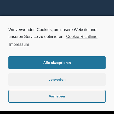
Wir verwenden Cookies, um unsere Website und
Fon:
+49 221 7593400
unseren Service zu optimieren.
Cookie-Richtlinie
-
E-Mail:
info@artkom.de
Impressum
Alle akzeptieren
Impressum / Datenschutz
verwerfen
Vorlieben
© Artkom 2019