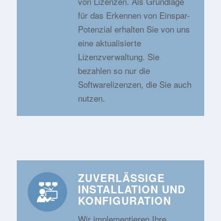
von Lizenzen. Als Grundlage
für das Erkennen von Einspar-
Potenzial erhalten Sie von uns
eine aktualisierte
Lizenzverwaltung. Sie
bezahlen so nur die
Softwarelizenzen, die Sie auch
nutzen.
ZUVERLÄSSIGE
INSTALLATION UND
KONFIGURATION
Wir implementieren Ihre