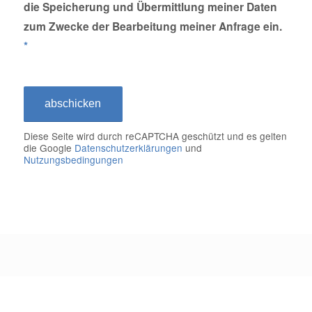
die Speicherung und Übermittlung meiner Daten
zum Zwecke der Bearbeitung meiner Anfrage ein.
*
Leider ist beim Versuch, mit der
Google-reCAPTCHA-API zu
kommunizieren, ein Problem
aufgetreten. Du kannst das
Kontaktformular derzeit nicht
absenden. Bitte versuche es später
erneut - lade die Seite neu und
überprüfe deine Internetverbindung.
Diese Seite wird durch reCAPTCHA geschützt und es gelten
die Google
Datenschutzerklärungen
und
Nutzungsbedingungen