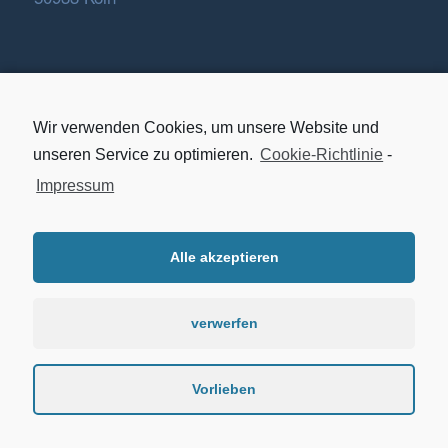
Wir verwenden Cookies, um unsere Website und
Fon:
+49 221 7593400
unseren Service zu optimieren.
Cookie-Richtlinie
-
E-Mail:
info@artkom.de
Impressum
Alle akzeptieren
Impressum / Datenschutz
verwerfen
Vorlieben
© Artkom 2019