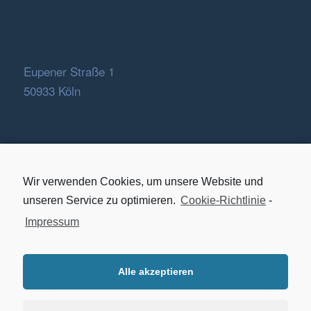
Eupener Straße 1
50933 Köln
Wir verwenden Cookies, um unsere Website und
Fon:
+49 221 7593400
unseren Service zu optimieren.
Cookie-Richtlinie
-
E-Mail:
info@artkom.de
Impressum
Alle akzeptieren
Impressum / Datenschutz